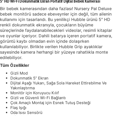
5” HD Wi-Fi Dokunmatik Ekran Portatif Dijital Bebek Kamerası
Bir bebek kamerasından daha fazlası! Nursery Pal Deluxe
bebek monitörü sadece ebeveynler için değil, tüm ailenin
kullanımı için tasarlandı. Bu yenilikçi Hubble ürünü 5″ HD
renkli dokunmatik ekranıyla, çocukların büyüme
süreçlerinde faydalanabilecekleri videolar, resimli kitaplar
ve oyunlar içeriyor. Dahili batarya içeren portatif kamera,
görüntü kaybı olmadan evin içinde dolaşırken
kullanılabiliyor. Birlikte verilen Hubble Grip ayaklıklar
sayesinde kamera herhangi bir yüzeye rahatlıkla monte
edilebiliyor.
Tüm Özellikler
Gizli Mod
Dokunmatik 5” Ekran
Dijital Aşağı Yukarı, Sağa Sola Hareket Ettirebilme Ve
Yakınlaştırma
Monitör için Koruyucu Kılıf
Gizli ve Güvenli Wi-Fi Bağlantı
Çok Amaçlı Montaj için Esnek Tutuş Desteği
Flaş Işığı
Oda Isısı Sensörü