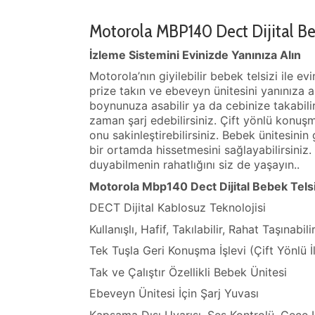
Motorola MBP140 Dect Dijital Be
İzleme Sistemini Evinizde Yanınıza Alın
Motorola’nın giyilebilir bebek telsizi ile e
prize takın ve ebeveyn ünitesini yanınıza al
boynunuza asabilir ya da cebinize takabilir
zaman şarj edebilirsiniz. Çift yönlü konuşm
onu sakinleştirebilirsiniz. Bebek ünitesini
bir ortamda hissetmesini sağlayabilirsiniz.
duyabilmenin rahatlığını siz de yaşayın..
Motorola Mbp140 Dect Dijital Bebek Telsiz
DECT Dijital Kablosuz Teknolojisi
Kullanışlı, Hafif, Takılabilir, Rahat Taşınabi
Tek Tuşla Geri Konuşma İşlevi (Çift Yönlü İ
Tak ve Çalıştır Özellikli Bebek Ünitesi
Ebeveyn Ünitesi İçin Şarj Yuvası
Kapsama Dışı Uyarısı, Ses Kontrolü, Gece