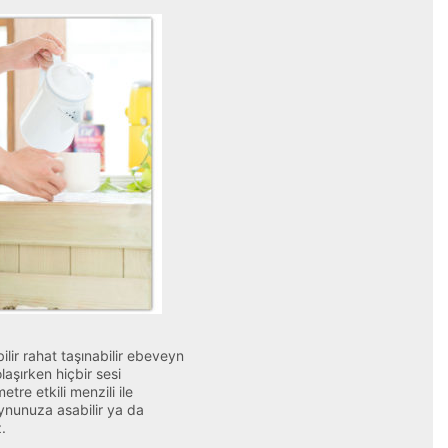
abilir rahat taşınabilir ebeveyn
olaşırken hiçbir sesi
tre etkili menzili ile
ynunuza asabilir ya da
.