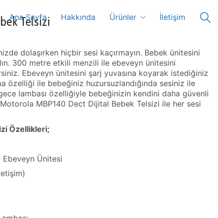
Ana Sayfa
Hakkında
Ürünler
İletişim
bek Telsizi
vinizde dolaşırken hiçbir sesi kaçırmayın. Bebek ünitesini
ın. 300 metre etkili menzili ile ebeveyn ünitesini
siniz. Ebeveyn ünitesini şarj yuvasına koyarak istediğiniz
a özelliği ile bebeğiniz huzursuzlandığında sesiniz ile
n gece lambası özelliğiyle bebeğinizin kendini daha güvenli
 Motorola MBP140 Dect Dijital Bebek Telsizi ile her sesi
i Özellikleri;
lir Ebeveyn Ünitesi
letişim)
 Lambası