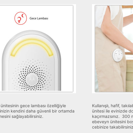
Motorola Baby
Bebek Telsizleri
Bebek Kameraları
Wi-Fi Bebek Kameraları
Hubble
Hubble Eclipse+
Hubble Pure
ünitesinin gece lambası özelliğiyle
Kullanışlı, hafif, takıl
nizin kendini daha güvenli bir ortamda
ünitesi ile evinizde d
Hubble Guardian
esini sağlayabilirsiniz.
kaçırmazsınız. 300 me
ebeveyn ünitesini bo
Hubble Listen
cebinize takabilirsiniz
Hubble Nursery View Glow